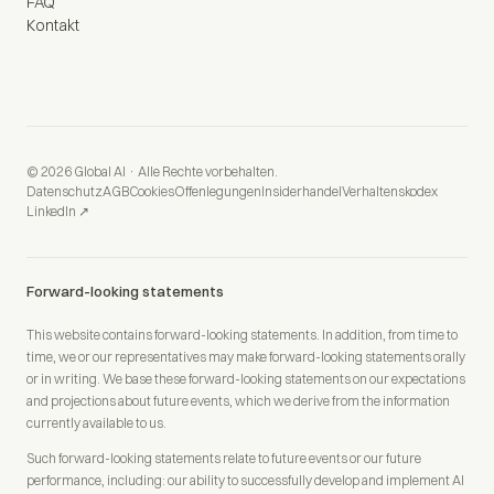
FAQ
Kontakt
© 2026 Global AI · Alle Rechte vorbehalten.
Datenschutz
AGB
Cookies
Offenlegungen
Insiderhandel
Verhaltenskodex
LinkedIn ↗
Forward-looking statements
This website contains forward-looking statements. In addition, from time to
time, we or our representatives may make forward-looking statements orally
or in writing. We base these forward-looking statements on our expectations
and projections about future events, which we derive from the information
currently available to us.
Such forward-looking statements relate to future events or our future
performance, including: our ability to successfully develop and implement AI