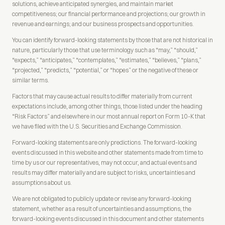
solutions, achieve anticipated synergies, and maintain market
competitiveness; our financial performance and projections; our growth in
revenue and earnings; and our business prospects and opportunities.
You can identify forward-looking statements by those that are not historical in
nature, particularly those that use terminology such as “may,” “should,”
“expects,” “anticipates,” “contemplates,” “estimates,” “believes,” “plans,”
“projected,” “predicts,” “potential,” or “hopes” or the negative of these or
similar terms.
Factors that may cause actual results to differ materially from current
expectations include, among other things, those listed under the heading
“Risk Factors” and elsewhere in our most annual report on Form 10-K that
we have filed with the U.S. Securities and Exchange Commission.
Forward-looking statements are only predictions. The forward-looking
events discussed in this website and other statements made from time to
time by us or our representatives, may not occur, and actual events and
results may differ materially and are subject to risks, uncertainties and
assumptions about us.
We are not obligated to publicly update or revise any forward-looking
statement, whether as a result of uncertainties and assumptions, the
forward-looking events discussed in this document and other statements