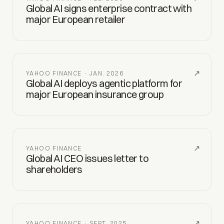
Global AI signs enterprise contract with
major European retailer
↗
YAHOO FINANCE · JAN. 2026
Global AI deploys agentic platform for
major European insurance group
↗
YAHOO FINANCE
Global AI CEO issues letter to
shareholders
↗
YAHOO FINANCE · SEPT. 2025