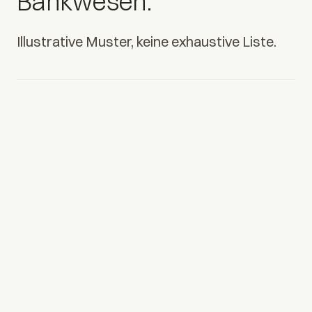
Bankwesen.
Illustrative Muster, keine exhaustive Liste.
01
Alert-Triage & Case-Routing
Agenten clustern verwandte Signale, sammeln Kontext
aus verbundenen Systemen und routen Ausnahmen mit
Evidenz an Reviewer.
02
Onboarding- & KYC-Orchestrierung
Dokumentenintake, Screening und Policy-Checks als ein